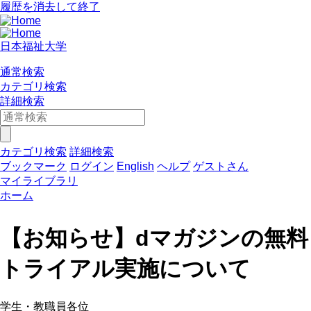
履歴を消去して終了
日本福祉大学
通常検索
カテゴリ検索
詳細検索
カテゴリ検索
詳細検索
ブックマーク
ログイン
English
ヘルプ
ゲストさん
マイライブラリ
ホーム
【お知らせ】dマガジンの無料
トライアル実施について
学生・教職員各位