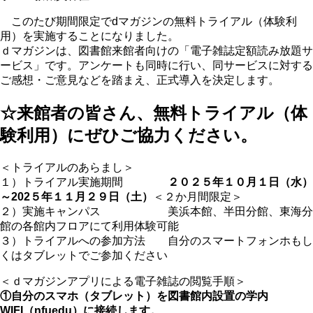
このたび期間限定でdマガジンの無料トライアル（体験利
用）を実施することになりました。
ｄマガジンは、図書館来館者向けの「電子雑誌定額読み放題サ
ービス」です。アンケートも同時に行い、同サービスに対する
ご感想・ご意見などを踏まえ、正式導入を決定します。
☆来館者の皆さん、無料トライアル（体
験利用）にぜひご協力ください。
＜トライアルのあらまし＞
１）トライアル実施期間
２０２５年１０月１日（水）
～202５年１１月２９日（土）
＜２か月間限定＞
２）実施キャンパス 美浜本館、半田分館、東海分
館の各館内フロアにて利用体験可能
３）トライアルへの参加方法 自分のスマートフォンホもし
くはタブレットでご参加ください
＜ｄマガジンアプリによる電子雑誌の閲覧手順＞
①自分のスマホ（タブレット）を図書館内設置の学内
WIFI（nfuedu）に接続します。