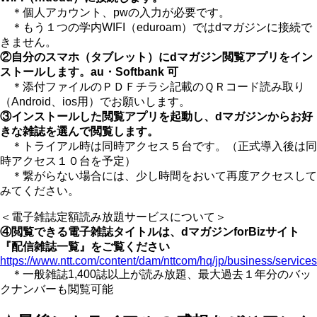
＊個人アカウント、pwの入力が必要です。
＊もう１つの学内WIFI（eduroam）ではdマガジンに接続で
きません。
②自分のスマホ（タブレット）にdマガジン閲覧アプリをイン
ストールします。au・Softbank 可
＊添付ファイルのＰＤＦチラシ記載のＱＲコード読み取り
（Android、ios用）でお願いします。
③インストールした閲覧アプリを起動し、dマガジンからお好
きな雑誌を選んで閲覧します。
＊トライアル時は同時アクセス５台です。（正式導入後は同
時アクセス１０台を予定）
＊繋がらない場合には、少し時間をおいて再度アクセスして
みてください。
＜電子雑誌定額読み放題サービスについて＞
④閲覧できる電子雑誌タイトルは、dマガジンforBizサイト
『配信雑誌一覧』をご覧ください
https://www.ntt.com/content/dam/nttcom/hq/jp/business/servi
＊一般雑誌1,400誌以上が読み放題、最大過去１年分のバッ
クナンバーも閲覧可能