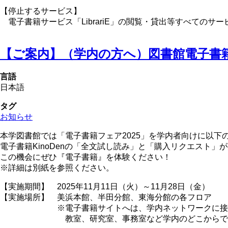
【停止するサービス】
電子書籍サービス「LibrariE」の閲覧・貸出等すべてのサ
【ご案内】（学内の方へ）図書館電子書籍
言語
日本語
タグ
お知らせ
本学図書館では「電子書籍フェア2025」を学内者向けに以下
電子書籍KinoDenの「全文試し読み」と「購入リクエスト」
この機会にぜひ『電子書籍』を体験ください！
※詳細は別紙を参照ください。
【実施期間】 2025年11月11日（火）～11月28日（金）
【実施場所】 美浜本館、半田分館、東海分館の各フロア
※電子書籍サイトへは、学内ネットワークに接続され
教室、研究室、事務室など学内のどこからでもアク